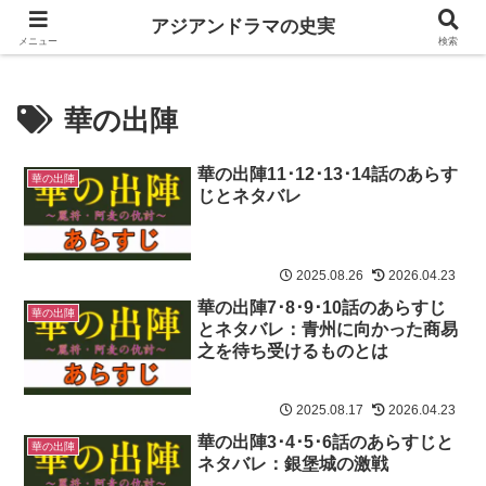
中国韓国歴史ドラマは史実を知るともっと楽しい
アジアンドラマの史実
メニュー
検索
華の出陣
華の出陣11･12･13･14話のあらす
華の出陣
じとネタバレ
2025.08.26
2026.04.23
華の出陣7･8･9･10話のあらすじ
華の出陣
とネタバレ：青州に向かった商易
之を待ち受けるものとは
2025.08.17
2026.04.23
華の出陣3･4･5･6話のあらすじと
華の出陣
ネタバレ：銀堡城の激戦