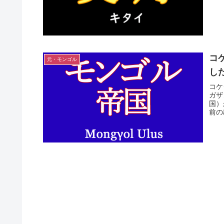
コ
元・モンゴル
し
コケ
ガザ
国）
前の