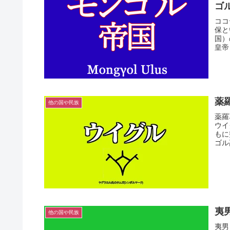
ゴ
ココ
保と
国）
皇帝
薬
他の国や民族
薬羅
ウイ
もに
ゴル
夷
他の国や民族
夷男