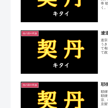
帝 
く。
遼
他の国や民族
道宗
うき
て有
て政
耶
他の国や民族
耶律
耶律
宗、
京留