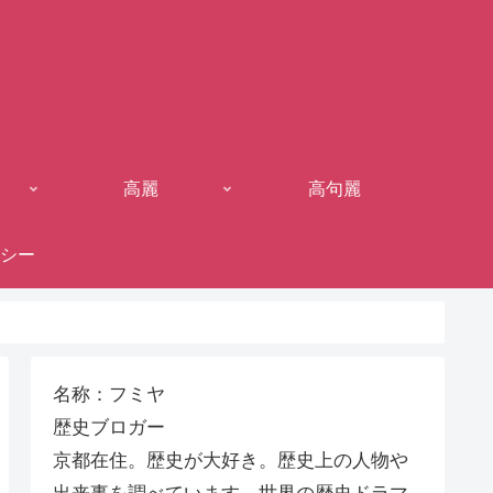
高麗
高句麗
シー
名称：フミヤ
歴史ブロガー
京都在住。歴史が大好き。歴史上の人物や