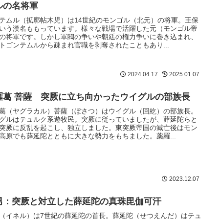
ルの名将軍
テムル（拡廓帖木児）は14世紀のモンゴル（北元）の将軍。王保
いう漢名ももっています。様々な戦場で活躍した元（モンゴル帝
の将軍です。しかし軍閥の争いや朝廷の権力争いに巻き込まれ、
トゴンテムルから疎まれ官職を剥奪されたこともあり...
2024.04.17
2025.01.07
羅葛 菩薩 突厥に立ち向かったウイグルの部族長
葛（ヤグラカル）菩薩（ぼさつ）はウイグル（回紇）の部族長。
グルはテュルク系遊牧民。突厥に従っていましたが、薛延陀らと
突厥に反乱を起こし、独立しました。東突厥帝国の滅亡後はモン
高原でも薛延陀とともに大きな勢力をもちました。薬羅...
2023.12.07
男：突厥と対立した薛延陀の真珠毘伽可汗
（イネル）は7世紀の薛延陀の首長。薛延陀（せつえんだ）はテュ