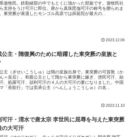
系遊牧民。鉄勒緒部の中でもとくに強かった部族です。遊牧民社
ら支持をうけ可汗に即位。唐から真珠毘伽可汗の称号を贈られま
。東突厥が衰退したモンゴル高原では薛延陀が最大の...
2023.12.06
成公主・隋復興のために暗躍した東突厥の皇族と
？
公主（ぎせいこうしゅ）は隋の皇族出身で。東突厥の可賀敦（か
ん＝皇后）。和親公主として隋から東突厥に嫁ぎ、啓民可汗、始
汗、処羅可汗、頡利可汗の４人の大可汗の妻になりました。中国
マ「長歌行」では奕承公主（へんしょうこうしゅ）の名...
2023.11.10
利可汗・渭水で唐太宗 李世民に屈辱を与えた東突厥
後の大可汗