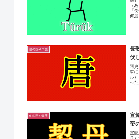
頡利
（あ
「長
何度
長
他の国や民族
伏
阿史
軍に
ル）
った
宣
他の国や民族
帝
宣懿
丹）