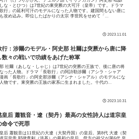
可汗（けつりかがん、テュルク語でイリグカガン）阿史那 咄苾
しな・とひつ）は7世紀の東突厥の大可汗（皇帝）です。ドラマ
歌行」の延利可汗のモデルになった人物です。建国間もない唐に
も攻め込み。即位したばかりの太宗 李世民をせめて「...
2023.11.01
歌行：涉爾のモデル・阿史那 社爾は突厥から唐に降
し数々の戦いで功績をあげた称軍
那 社爾（あしな・しゃじ）は7世紀の突厥の王族で、後に唐の将
なった人物。ドラマ「長歌行」の阿詩勒涉爾（アシラ・シャア
漫画「長歌行」の阿史那涉爾（アシナ・シャアル）のモデルにな
人物です。東突厥の王族の家系に生まれました。十代の...
2023.10.31
懿皇后 蕭観音・遼（契丹）最高の女性詩人は道宗皇
の命令で死罪
皇后 蕭観音は11世紀の大遼（大契丹国）の皇后。第8代 大遼（契
道宗皇帝 耶律查剌（洪基）の最初の皇后。母方の祖父が第6代 皇