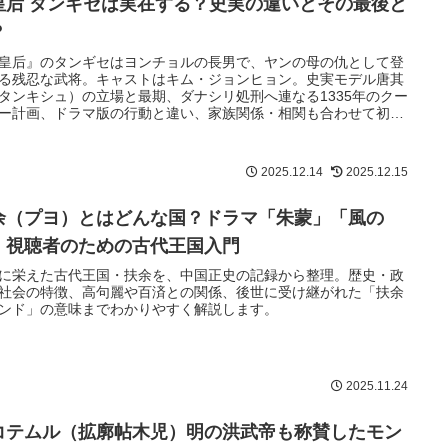
皇后 タンギセは実在する？史実の違いとその最後と
？
皇后』のタンギセはヨンチョルの長男で、ヤンの母の仇として登
る残忍な武将。キャストはキム・ジョンヒョン。史実モデル唐其
タンキシュ）の立場と最期、ダナシリ処刑へ連なる1335年のクー
ー計画、ドラマ版の行動と違い、家族関係・相関も合わせて初見
分かるように全体像を要点整理します。
2025.12.14
2025.12.15
余（プヨ）とはどんな国？ドラマ「朱蒙」「風の
」視聴者のための古代王国入門
に栄えた古代王国・扶余を、中国正史の記録から整理。歴史・政
社会の特徴、高句麗や百済との関係、後世に受け継がれた「扶余
ンド」の意味までわかりやすく解説します。
2025.11.24
コテムル（拡廓帖木児）明の洪武帝も称賛したモン