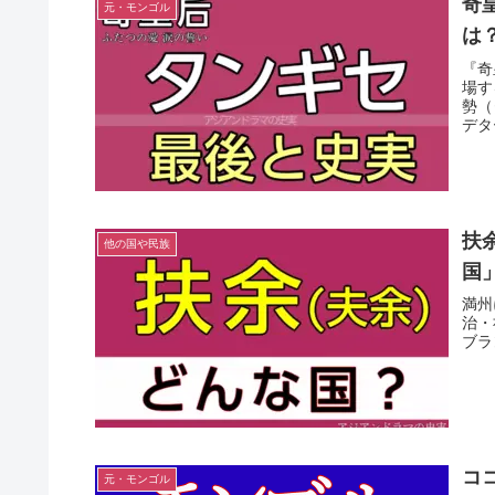
奇
元・モンゴル
は
『奇
場す
勢（
デタ
でも
扶
他の国や民族
国
満州
治・
ブラ
コ
元・モンゴル