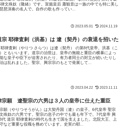
耶律文殊奴（隆緒）です。宣懿皇后 蕭観音は一族の中でも特に美し
琵琶演奏の名人で。自作の歌も作ってい...
2023.05.01
2024.11.19
道宗 耶律査剌（洪基）は 遼（契丹）の衰退を招いた
 耶律査剌（やりつ さらつ）は遼（契丹） の第8代皇帝。洪基（こ
）ともいいます。道宗の治世は、皇帝の無能と重臣の横暴によっ
能な皇子や臣下が迫害されたり、有力者同士の対立が続いたりし
治は乱れました。聖宗、興宗宗のもとで発展して...
2023.04.22
2023.11.11
律宗願 遼聖宗の六男は３人の皇帝に仕えた重臣
宗願（やりつそうがん）は大契丹国（遼）の皇子。6代皇帝 聖宗
文殊奴の六男です。聖宗の息子の中でも最も年下で。7代皇帝 興
8代 道宗 耶律査剌の時代も生きて国を支えました。北院大王、上
守など重要な役職を務めています。史実の耶...