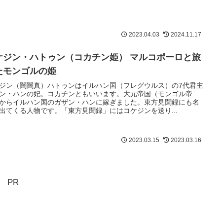
2023.04.03
2024.11.17
ケジン・ハトゥン（コカチン姫） マルコポーロと旅
たモンゴルの姫
ジン（闊闊真）ハトゥンはイルハン国（フレグウルス）の7代君主
ン・ハンの妃。コカチンともいいます。大元帝国（モンゴル帝
からイルハン国のガザン・ハンに嫁ぎました。東方見聞録にも名
出てくる人物です。「東方見聞録」にはコケジンを送り...
2023.03.15
2023.03.16
PR