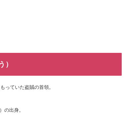
う）
をもっていた盗賊の首領。
県）の出身。