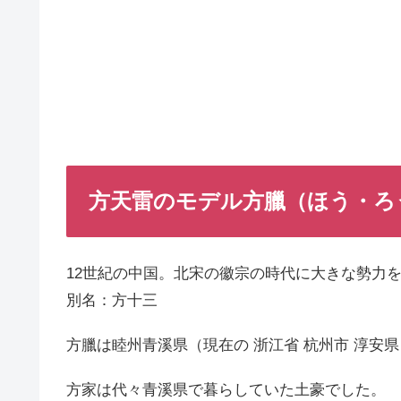
方天雷のモデル方臘（ほう・ろ
12世紀の中国。北宋の徽宗の時代に大きな勢力
別名：方十三
方臘は睦州青溪県（現在の 浙江省 杭州市 淳安
方家は代々青溪県で暮らしていた土豪でした。