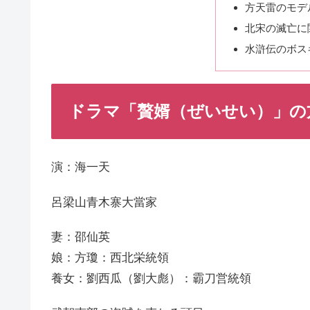
方天雷のモデ
北宋の滅亡に
水滸伝のボス
ドラマ「贅婿（ぜいせい）」の
演：海一天
呂梁山青木寨大當家
妻：邵仙英
娘：方瓊：西北栄統領
養女：劉西瓜（劉大彪）：霸刀営統領