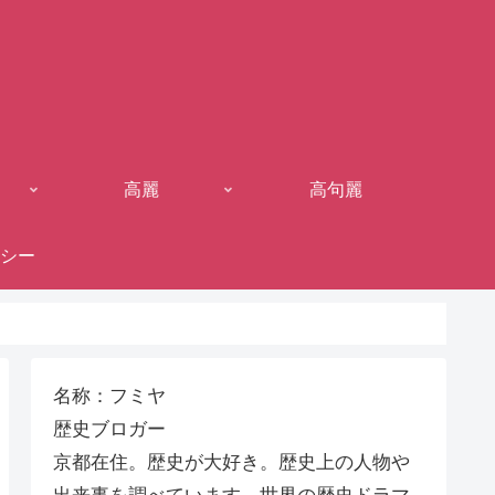
高麗
高句麗
シー
名称：フミヤ
歴史ブロガー
京都在住。歴史が大好き。歴史上の人物や