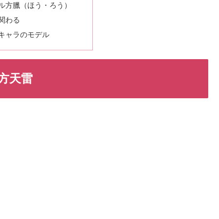
ル方臘（ほう・ろう）
関わる
キャラのモデル
方天雷