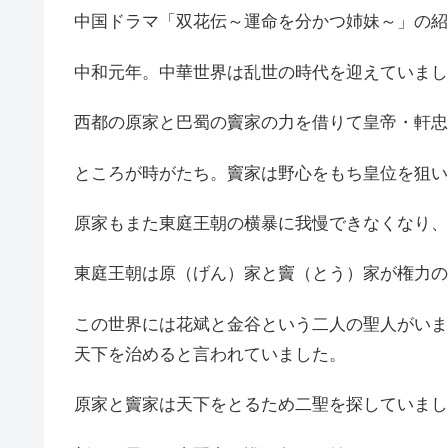
中国ドラマ「双花伝～運命を分かつ姉妹～」の紹
中和元年。中華世界は乱世の時代を迎えていまし
西都の原家と巴蜀の竇家の力を借りて皇帝・軒忠
ところが時がたち。竇家は野心をもち皇位を狙い
原家もまた東庭王朝の横暴に我慢できなくなり、
東庭王朝は原（げん）家と竇（とう）家が権力の
この世界には花斌と金谷という二人の聖人がいま
天下を治めると言われていました。
原家と竇家は天下をとるため二聖を探していまし