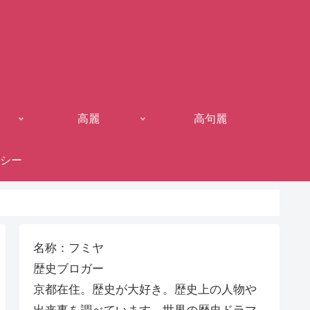
高麗
高句麗
シー
名称：フミヤ
歴史ブロガー
京都在住。歴史が大好き。歴史上の人物や