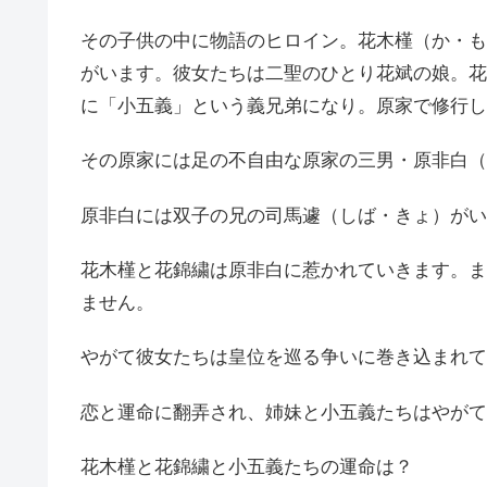
その子供の中に物語のヒロイン。花木槿（か・も
がいます。彼女たちは二聖のひとり花斌の娘。花
に「小五義」という義兄弟になり。原家で修行し
その原家には足の不自由な原家の三男・原非白（
原非白には双子の兄の司馬遽（しば・きょ）がい
花木槿と花錦繍は原非白に惹かれていきます。ま
ません。
やがて彼女たちは皇位を巡る争いに巻き込まれて
恋と運命に翻弄され、姉妹と小五義たちはやがて
花木槿と花錦繍と小五義たちの運命は？