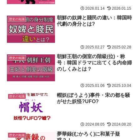
2026.01.14
2026.01.15
朝鮮の奴婢と賤民の違い：韓国時
歴史の知識
代劇の身分とは?
2025.02.27
2025.02.28
朝鮮王朝の側室の階級(位)・称
歴史の知識
号：韓国ドラマに出てくる内命婦
のしくみとは？
2025.01.06
2025.10.04
帽妖(ぼうよう)事件・宋の都を騒
歴史の知識
がせた妖怪?UFO?
2024.08.05
2024.08.20
夢華録(むかろく)に和菓子疑
歴史の知識