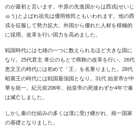
のが最初と言います。中原の先進国からは西戎(せいじ
ゅう)とよばれ祖先は優雨牧民ともいわれます。他の西
戎を征服して勢力拡大。外国から優れた人材を積極的
に採用。改革を行い国力を高めました。
戦国時代には七雄の一つに数えられるほど大きな国に
なり。25代君主 孝公のもとで商鞅の改革を行い。26代
恵文王の時代には初めて「王」を名乗りました。28代
昭襄王の時代には戦国最強国となり。31代 始皇帝が中
華を統一。紀元前206年。始皇帝の死後わずか4年で秦
は滅亡しました。
しかし秦の仕組みの多くは漢に受け継がれ、統一国家
の基礎となりました。