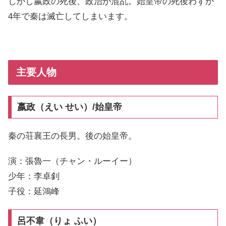
しかし嬴政の死後、政治が混乱。始皇帝の死後わずか
4年で秦は滅亡してしまいます。
主要人物
嬴政（えい せい）/始皇帝
秦の荘襄王の長男。後の始皇帝。
演：張魯一（チャン・ルーイー）
少年：李卓釗
子役：延鴻峰
呂不韋（りょ ふい）