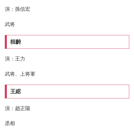
演：孫信宏
武将
桓齮
演：王力
武将、上将軍
王綰
演：趙正陽
丞相