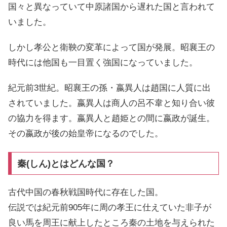
国々と異なっていて中原諸国から遅れた国と言われて
いました。
しかし孝公と衛鞅の変革によって国が発展。昭襄王の
時代には他国も一目置く強国になっていました。
紀元前3世紀。昭襄王の孫・嬴異人は趙国に人質に出
されていました。嬴異人は商人の呂不韋と知り合い彼
の協力を得ます。嬴異人と趙姫との間に嬴政が誕生。
その嬴政が後の始皇帝になるのでした。
秦(しん)とはどんな国？
古代中国の春秋戦国時代に存在した国。
伝説では紀元前905年に周の孝王に仕えていた非子が
良い馬を周王に献上したところ秦の土地を与えられた