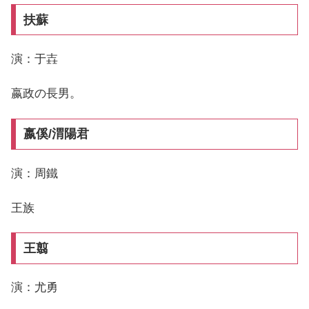
扶蘇
演：于壵
嬴政の長男。
嬴傒/渭陽君
演：周鐵
王族
王翦
演：尤勇