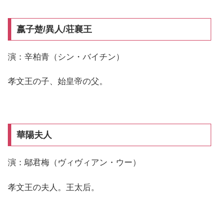
嬴子楚/異人/荘襄王
演：辛柏青（シン・バイチン）
孝文王の子、始皇帝の父。
華陽夫人
演：鄔君梅（ヴィヴィアン・ウー）
孝文王の夫人。王太后。