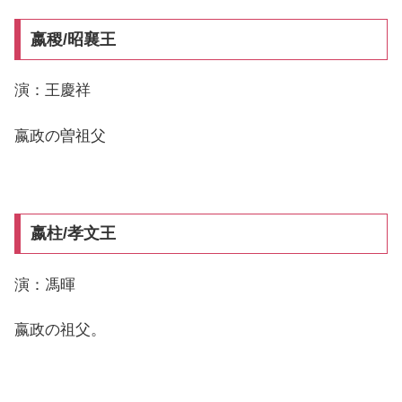
嬴稷/昭襄王
演：王慶祥
嬴政の曽祖父
嬴柱/孝文王
演：馮暉
嬴政の祖父。