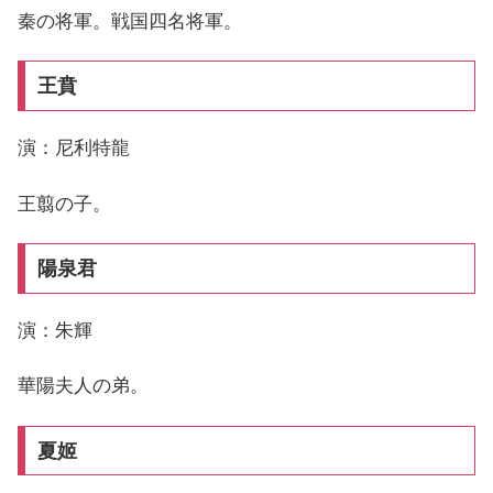
秦の将軍。戦国四名将軍。
王賁
演：尼利特龍
王翦の子。
陽泉君
演：朱輝
華陽夫人の弟。
夏姬