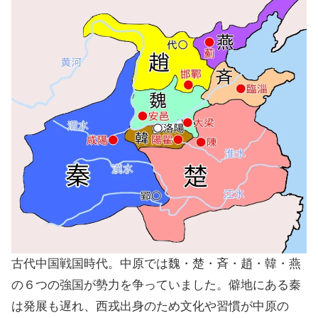
古代中国戦国時代。中原では魏・楚・斉・趙・韓・燕
の６つの強国が勢力を争っていました。僻地にある秦
は発展も遅れ、西戎出身のため文化や習慣が中原の