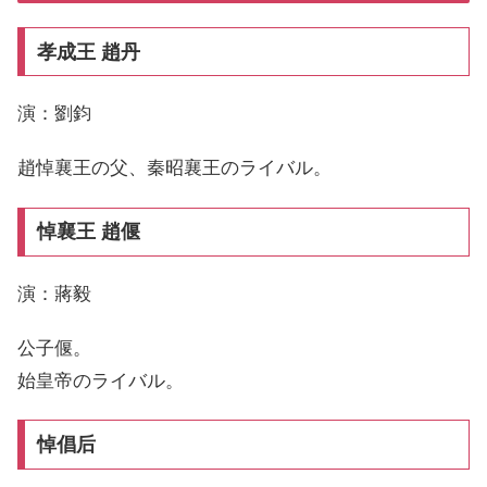
孝成王 趙丹
演：劉鈞
趙悼襄王の父、秦昭襄王のライバル。
悼襄王 趙偃
演：蔣毅
公子偃。
始皇帝のライバル。
悼倡后