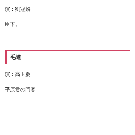
演：劉冠麟
臣下。
毛遂
演：高玉慶
平原君の門客