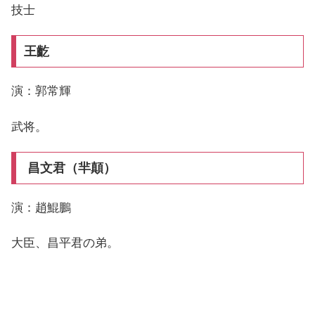
技士
王齕
演：郭常輝
武将。
昌文君（羋顛）
演：趙鯤鵬
大臣、昌平君の弟。