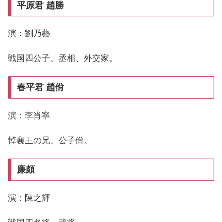
平原君 趙勝
演：劉乃藝
戦国四公子、丞相、外交家。
春平君 趙佾
演：李肖寧
悼襄王の兄、公子佾。
廉頗
演：陳之輝