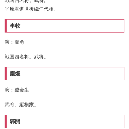
戦国四名将。武将。
平原君逝世後繼任代相。
李牧
演：盧勇
戦国四名将。武将。
龐煖
演：臧金生
武将。縦横家。
郭開