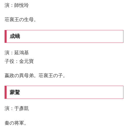
演：師悅玲
荘襄王の生母。
成蟜
演：延鴻基
子役：金元寶
嬴政の異母弟。荘襄王の子。
蒙驁
演：于彥凱
秦の将軍。