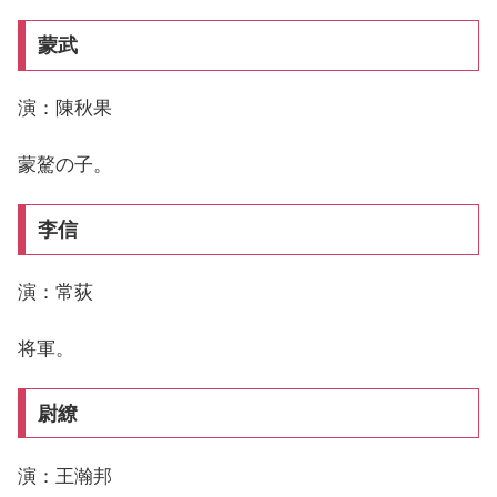
蒙武
演：陳秋果
蒙驁の子。
李信
演：常荻
将軍。
尉繚
演：王瀚邦