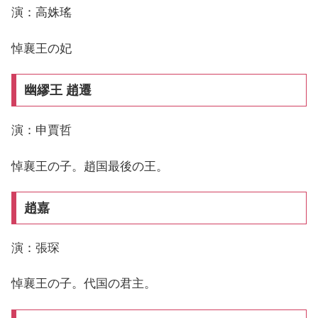
演：高姝瑤
悼襄王の妃
幽繆王 趙遷
演：申賈哲
悼襄王の子。趙国最後の王。
趙嘉
演：張琛
悼襄王の子。代国の君主。