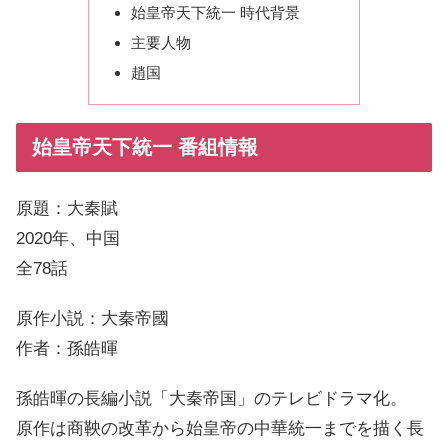
始皇帝天下統一 時代背景
主要人物
趙国
始皇帝天下統一 番組情報
原題：大秦賦
2020年、中国
全78話
原作小説：大秦帝國
作者：孫皓暉
孫皓暉の長編小説「大秦帝国」のテレビドラマ化。
原作は商鞅の改革から始皇帝の中華統一までを描く長