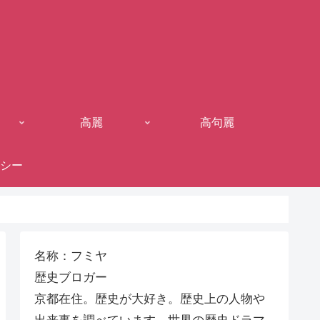
高麗
高句麗
シー
名称：フミヤ
歴史ブロガー
京都在住。歴史が大好き。歴史上の人物や