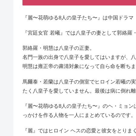
『麗〜花萌ゆる8人の皇子たち〜』は中国ドラマ
『宮廷女官 若曦』では八皇子の妻として郭絡羅
郭絡羅・明慧は八皇子の正妻。
名門一族の出身で八皇子を愛してはいますが、八
明慧は雍正帝の粛清対象になって自ら命を断ちま
馬爾泰・若蘭は八皇子の側室でヒロイン若曦の実
たく八皇子を愛していません。最後は病に倒れ離
『麗〜花萌ゆる8人の皇子たち〜』のヘ・ミョン
っかけを作る人物を一人にまとめているのです。
『麗』ではヒロイン ヘスの恋愛と彼女をとりま