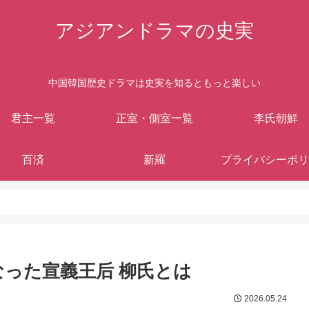
アジアンドラマの史実
中国韓国歴史ドラマは史実を知るともっと楽しい
君主一覧
正室・側室一覧
李氏朝鮮
百済
新羅
プライバシーポリ
なった宣義王后 柳氏とは
2026.05.24