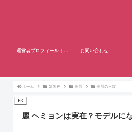
運営者プロフィール｜歴史ブロガー「フミヤ」
お問い合わせ
ホーム
韓国史
高麗
高麗の王族
PR
麗 ヘミョンは実在？モデルに