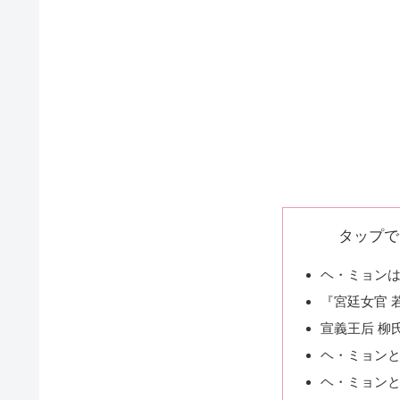
タップで
ヘ・ミョン
『宮廷女官 
宣義王后 柳
ヘ・ミョンと
ヘ・ミョンと