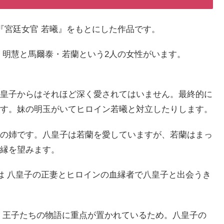
『宮廷女官 若曦』をもとにした作品です。
・明慧と馬爾泰・若蘭という2人の女性がいます。
皇子からはそれほど深く愛されてはいません。最終的に
す。妹の明玉がいてヒロイン若曦と対立したりします。
の姉です。八皇子は若蘭を愛していますが、若蘭はまっ
縁を望みます。
は 八皇子の正妻とヒロインの血縁者で八皇子と出会うき
く王子たちの物語に重点が置かれているため。八皇子の