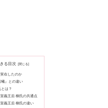
きる目次
は実在したのか
若曦』との違い
氏とは？
宣義王后 柳氏の共通点
宣義王后 柳氏の違い