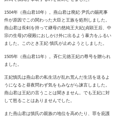
1504年（燕山君10年）。燕山君は廃妃·尹氏の賜死事
件が原因でこの関わった大臣と王族を処刑しました。
燕山君は長剣を持って継母の慈純王大妃(貞顕王后、中
宗の生母)の寝殿におしかけ外に出るよう暴力をふるい
ました。このとき王妃·慎氏が止めようとしました。
1505年（燕山君11年）。斉仁元徳王妃の尊号を贈られ
ました。
王妃慎氏は燕山君の私生活が乱れ荒んだ生活を送るよ
うになると昼夜問わず気をもみながら諫言しました。
燕山君は王妃の言うことは聞きません。でも王妃に対
して怒ることはありませんでした。
また燕山君は慎氏の親族の地位を高めたり、罪を庇護