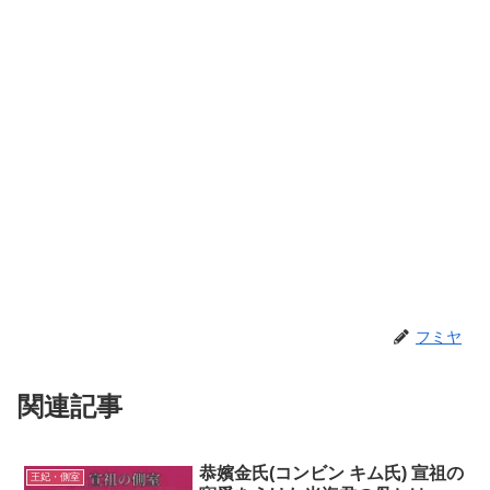
フミヤ
関連記事
恭嬪金氏(コンビン キム氏) 宣祖の
王妃・側室