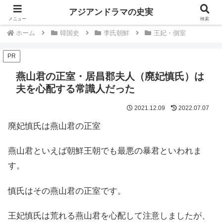
中国韓国歴史ドラマは史実を知るともっと楽しい
アジアンドラマの史実
メニュー
検索
ホーム
韓国史
李氏朝鮮
王妃・側室
PR
燕山君の正室・居昌郡夫人（廃妃慎氏）は
夫を心配する常識人だった
2021.12.09
2022.07.07
廃妃慎氏は燕山君の正室
燕山君といえば朝鮮王朝でも最悪の暴君といわれま
す。
慎氏はその燕山君の正室です。
王妃慎氏は荒れる燕山君を心配して注意しましたが、