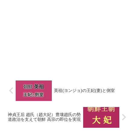
英祖(ヨンジョ)の王妃(妻)と側室
神貞王后 趙氏（趙大妃）豊壤趙氏の勢
道政治を支えて朝鮮 高宗の即位を実現