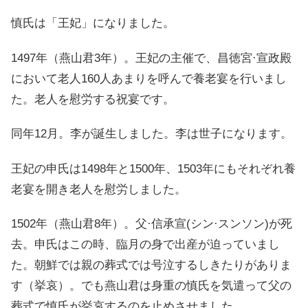
慎氏は「王妃」になりました。
1497年（燕山君3年）。王妃の主催で、昌徳宮·宣政殿
において老人160人あまりを呼んで養老宴を行いまし
た。老人を慰労する祝宴です。
同年12月。李が誕生しました。李は世子になります。
王妃の申氏は1498年と1500年、1503年にもそれぞれ養
老宴を開き老人を慰労しました。
1502年（燕山君8年）。父·信承宣(シン·スンソン)が死
去。申氏はこの時、臨月の身で出産が迫っていまし
た。朝鮮では親の葬式では号泣するしきたりがありま
す（挙哀）。でも燕山君は身重の慎氏を気遣って父の
葬式で慎氏が挙哀するのを止めさせました。