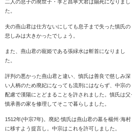
二人の息子の廃世子・李と昌寧大君は賜死になりまし
た。
夫の燕山君は仕方ないにしても息子まで失った慎氏の
悲しみは大きかったでしょう。
また、燕山君の寵姫である張緑水は斬首になりまし
た。
評判の悪かった燕山君と違い、慎氏は善良で慈しみ深
い人柄のため廃妃になっても流刑にはならず、中宗の
配慮で漢陽にとどまることを許されました。慎氏は父·
慎承善の家を修理してそこで暮らしました。
1512年(中宗7年)。廃妃·慎氏は燕山君の墓を楊州·海村
に移すよう提言し。中宗はこれを許可しました。