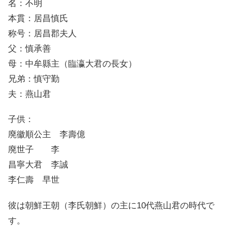
名：不明
本貫：居昌慎氏
称号：居昌郡夫人
父：慎承善
母：中牟縣主（臨瀛大君の長女）
兄弟：慎守勤
夫：燕山君
子供：
廃徽順公主 李壽億
廃世子 李
昌寧大君 李誠
李仁壽 早世
彼は朝鮮王朝（李氏朝鮮）の主に10代燕山君の時代で
す。