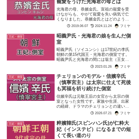
寵愛をうけた光海君の母とは
光海君の母、恭嬪金氏。宣祖の寵愛を受
けながらも、やがて寵愛を失い病気で亡
くなりました。恭嬪金氏とはどのような
人物だったのか紹介します。
2019.06.07
2024.11.24
フミヤ
昭義尹氏・光海君の娘を生んだ側
王妃・側室
室
昭義尹氏（ソイユンシ）は17世紀の李氏
朝鮮の第15代国王・光海君の側室です。
昭義尹氏と光海君の間には翁主（王女）
が生まれました。この翁主は光海君の娘
2023.01.26
フミヤ
の中では唯一成人した女性です。しかし
昭義尹氏は西人派と仁祖たちがおこした
チェリョンのモデル・信嬪辛氏
王妃・側室
反乱で捕らえられ処刑...
（慎寧宮主）は太宗に仕えて死後
も冥福を祈り続けた側室
信嬪辛氏は元敬王后の女官から太宗の側
室となった女性です。家族や生涯、出家
の経緯、ドラマのチェリョンとの違いを
紹介します。
2026.07.21
フミヤ
粹嬪韓氏(スピンハン氏)が仁粋大
王妃・側室
妃（インステビ）になるまでの短
くて長い道のり