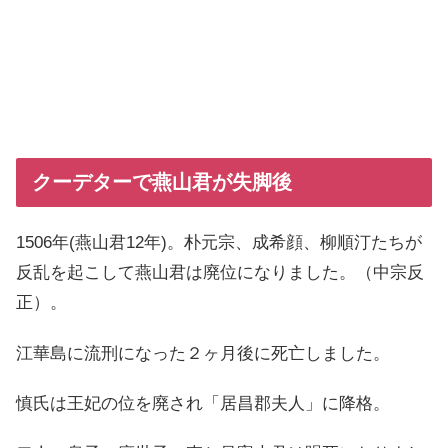
クーデターで燕山君が失脚後
1506年(燕山君12年)。朴元宗、成希顔、柳順汀たちが
反乱を起こして燕山君は廃位になりました。（中宗反
正）。
江華島に流刑になった２ヶ月後に死亡しました。
慎氏は王妃の位を廃され「居昌郡夫人」に降格。