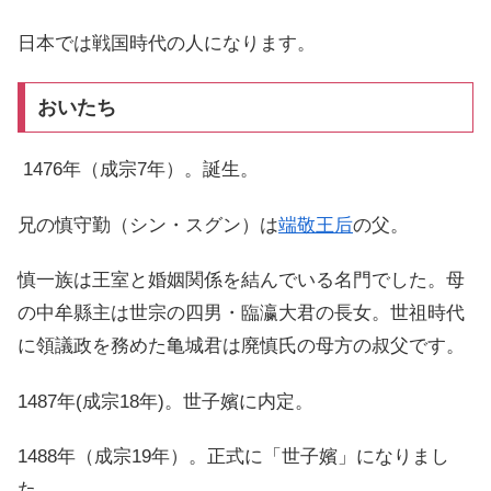
日本では戦国時代の人になります。
おいたち
1476年（成宗7年）。誕生。
兄の慎守勤（シン・スグン）は
端敬王后
の父。
慎一族は王室と婚姻関係を結んでいる名門でした。母
の中牟縣主は世宗の四男・臨瀛大君の長女。世祖時代
に領議政を務めた亀城君は廃慎氏の母方の叔父です。
1487年(成宗18年)。世子嬪に内定。
1488年（成宗19年）。正式に「世子嬪」になりまし
た。