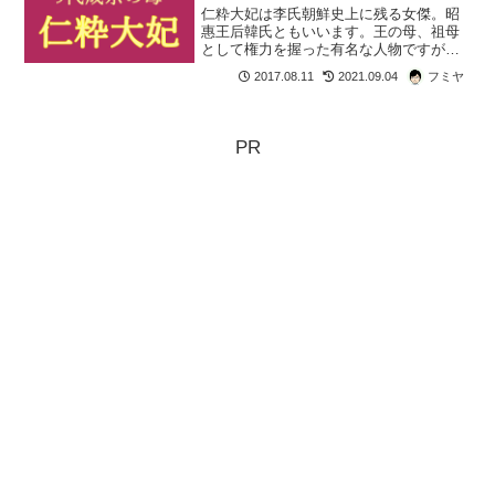
仁粋大妃は李氏朝鮮史上に残る女傑。昭
惠王后韓氏ともいいます。王の母、祖母
として権力を握った有名な人物ですが、
王妃にはなっていません。世子嬪になっ
2017.08.11
2021.09.04
フミヤ
たものの、夫が急死。そのままひっそり
と暮らすのかと思われましたが、息子を
王にして大妃の座に収まり...
PR