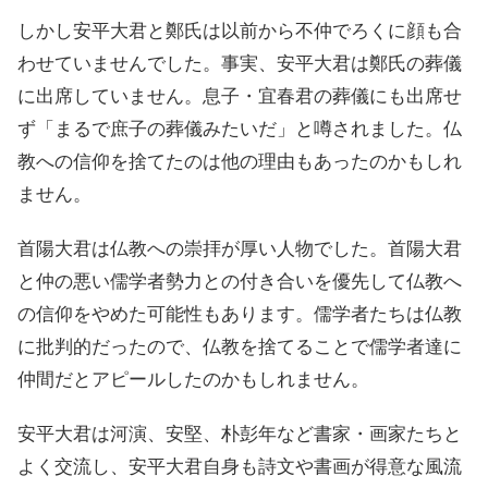
しかし安平大君と鄭氏は以前から不仲でろくに顔も合
わせていませんでした。事実、安平大君は鄭氏の葬儀
に出席していません。息子・宜春君の葬儀にも出席せ
ず「まるで庶子の葬儀みたいだ」と噂されました。仏
教への信仰を捨てたのは他の理由もあったのかもしれ
ません。
首陽大君は仏教への崇拝が厚い人物でした。首陽大君
と仲の悪い儒学者勢力との付き合いを優先して仏教へ
の信仰をやめた可能性もあります。儒学者たちは仏教
に批判的だったので、仏教を捨てることで儒学者達に
仲間だとアピールしたのかもしれません。
安平大君は河演、安堅、朴彭年など書家・画家たちと
よく交流し、安平大君自身も詩文や書画が得意な風流