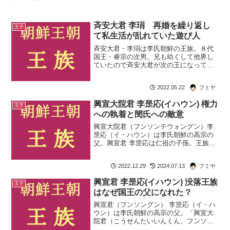
斉安大君 李琄 再婚を繰り返し
王子
て私生活が乱れていた遊び人
斉安大君・李琄は李氏朝鮮の王族。８代
国王・睿宗の次男。兄も幼くして他界し
ていたので斉安大君が次の王になっても
おかしくないのですが。父が他界したと
きに４歳だったことと病弱だったので王
2022.05.22
フミヤ
にはなれませんでした。そうした境遇が
影響したかどうかはわかり...
興宣大院君 李昰応(イハウン) 権力
王子
への執着と閔氏への敵意
興宣大院君（フンソンテウォングン）李
昰応（イ・ハウン）は李氏朝鮮の高宗の
父。興宣君 李昰応は仁祖の子孫。王族と
はいえ、力のない没落した王族でした。
しかし自分の息子を王にするため、人脈
2022.12.29
2024.07.13
フミヤ
作りに励み。ついに自分の息子を王にす
ることに成功しました。...
興宣君 李昰応(イハウン) 没落王族
王子
はなぜ国王の父になれた？
興宣君（フンソングン） 李昰応（イ・ハ
ウン）は李氏朝鮮の高宗の父。「興宣大
院君（こうせんたいいんくん、フンソン
テウォングン）」として知られます。興