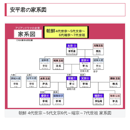
安平君の家系図
朝鮮 4代世宗～5代文宗6代～端宗～7代世祖 家系図