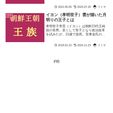
宣君 李昰応は仁祖の子孫。王族とはい
2022.05.05
2024.07.20
フミヤ
え、力のない没落した王族でした。王族
としての役職は与えられ...
イヨン（孝明世子）雲が描いた月
王子
明りの王子とは
孝明世子李旲（イヨン）は朝鮮23代王純
祖の長男。若くして世子となり政治改革
を試みたが、21歳で急死。安東金氏の勢
道政治に立ち向かった孝明世子 イヨンの
生涯を解説します。
2018.01.22
2024.11.23
フミヤ
PR