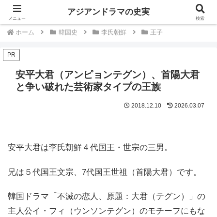
中国韓国歴史ドラマは史実を知るともっと楽しい
アジアンドラマの史実
メニュー
検索
ホーム
韓国史
李氏朝鮮
王子
PR
安平大君（アンピョンテグン）、首陽大君
と争い破れた芸術家タイプの王族
2018.12.10
2026.03.07
安平大君は李氏朝鮮４代国王・世宗の三男。
兄は５代国王文宗、7代国王世祖（首陽大君）です。
韓国ドラマ「不滅の恋人、原題：大君（テグン）」の
主人公イ・フィ（ウンソンテグン）のモチーフにもな