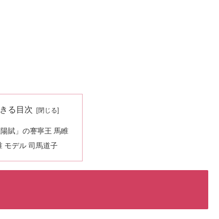
きる目次
陽賦」の謇寧王 馬睢
睢 モデル 司馬道子