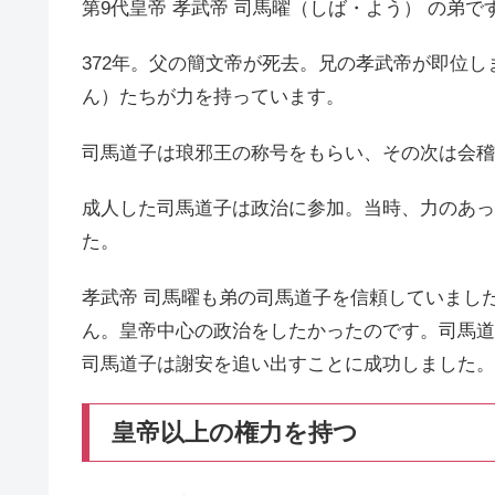
第9代皇帝 孝武帝 司馬曜（しば・よう） の弟
372年。父の簡文帝が死去。兄の孝武帝が即位し
ん）たちが力を持っています。
司馬道子は琅邪王の称号をもらい、その次は会稽
成人した司馬道子は政治に参加。当時、力のあっ
た。
孝武帝 司馬曜も弟の司馬道子を信頼していまし
ん。皇帝中心の政治をしたかったのです。司馬道
司馬道子は謝安を追い出すことに成功しました。
皇帝以上の権力を持つ