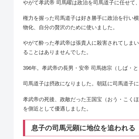
やがて孝武帝 司馬曜は政治を司馬道子に任せて
権力を握った司馬道子は好き勝手に政治を行い横
物化、自分の贅沢のために使いました。
やがて酔った孝武帝は張貴人に殺害されてしまい
ることはありませんでした。
396年。孝武帝の長男・安帝 司馬徳宗（しば・
司馬道子は摂政になりました。朝廷に司馬道子に
孝武帝の死後、政敵だった王国宝（おう・こくほ
を側近として優遇しました。
息子の司馬元顕に地位を追われる