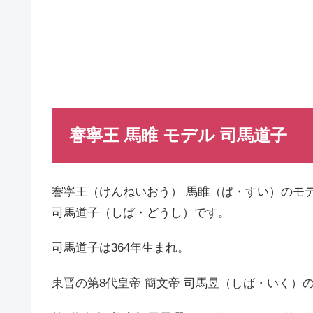
謇寧王 馬睢 モデル 司馬道子
謇寧王（けんねいおう） 馬睢（ば・すい）のモ
司馬道子（しば・どうし）です。
司馬道子は364年生まれ。
東晋の第8代皇帝 簡文帝 司馬昱（しば・いく）