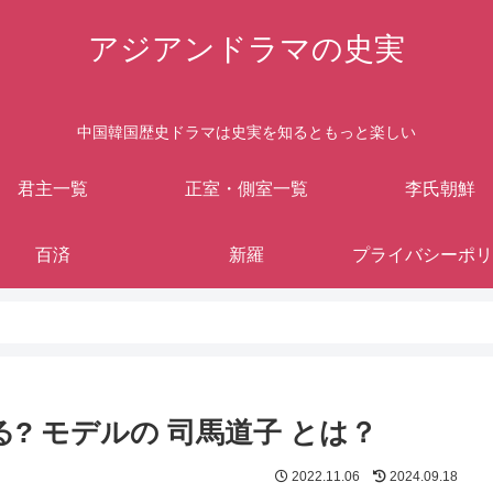
アジアンドラマの史実
中国韓国歴史ドラマは史実を知るともっと楽しい
君主一覧
正室・側室一覧
李氏朝鮮
百済
新羅
プライバシーポリ
? モデルの 司馬道子 とは？
2022.11.06
2024.09.18