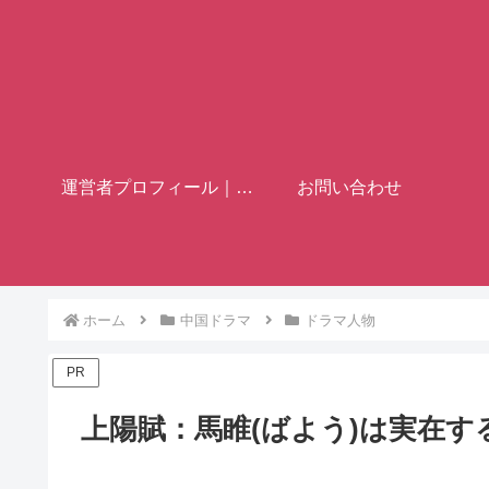
運営者プロフィール｜歴史ブロガー「フミヤ」
お問い合わせ
ホーム
中国ドラマ
ドラマ人物
PR
上陽賦：馬睢(ばよう)は実在する