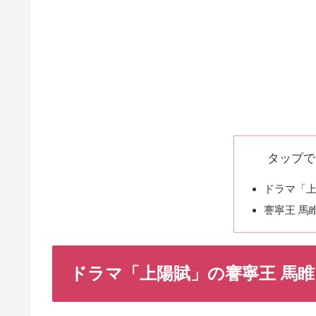
タップで
ドラマ「上
謇寧王 馬
ドラマ「上陽賦」の謇寧王 馬睢