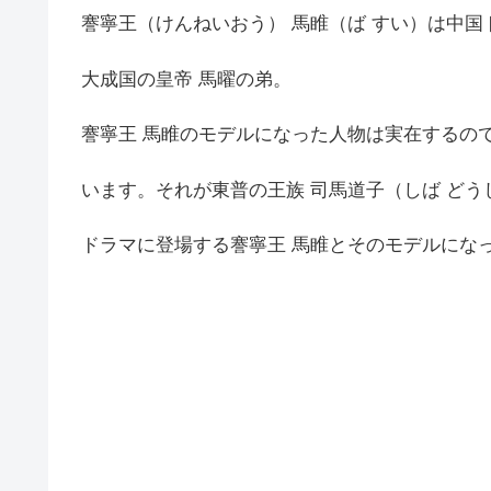
謇寧王（けんねいおう） 馬睢（ば すい）は中
大成国の皇帝 馬曜の弟。
謇寧王 馬睢のモデルになった人物は実在するの
います。それが東普の王族 司馬道子（しば どう
ドラマに登場する謇寧王 馬睢とそのモデルにな