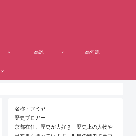
高麗
高句麗
シー
名称：フミヤ
歴史ブロガー
京都在住。歴史が大好き。歴史上の人物や