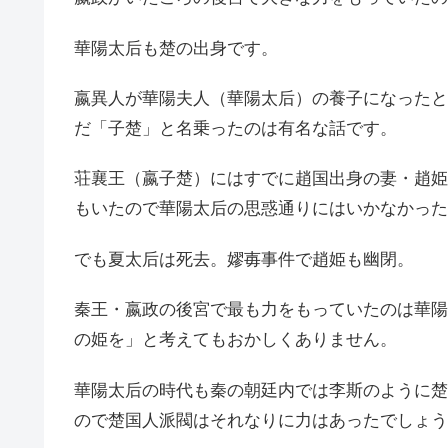
華陽太后も楚の出身です。
嬴異人が華陽夫人（華陽太后）の養子になったと
だ「子楚」と名乗ったのは有名な話です。
荘襄王（嬴子楚）にはすでに趙国出身の妻・趙姫
もいたので華陽太后の思惑通りにはいかなかった
でも夏太后は死去。嫪毐事件で趙姫も幽閉。
秦王・嬴政の後宮で最も力をもっていたのは華陽
の姫を」と考えてもおかしくありません。
華陽太后の時代も秦の朝廷内では李斯のように楚
ので楚国人派閥はそれなりに力はあったでしょう