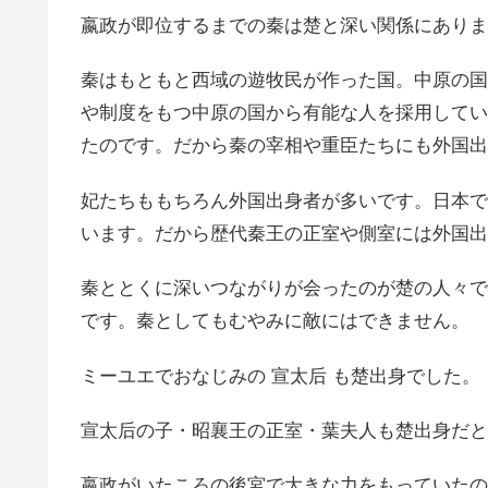
嬴政が即位するまでの秦は楚と深い関係にありま
秦はもともと西域の遊牧民が作った国。中原の国
や制度をもつ中原の国から有能な人を採用してい
たのです。だから秦の宰相や重臣たちにも外国出
妃たちももちろん外国出身者が多いです。日本で
います。だから歴代秦王の正室や側室には外国出
秦ととくに深いつながりが会ったのが楚の人々で
です。秦としてもむやみに敵にはできません。
ミーユエでおなじみの 宣太后 も楚出身でした。
宣太后の子・昭襄王の正室・葉夫人も楚出身だと
嬴政がいたころの後宮で大きな力をもっていたの