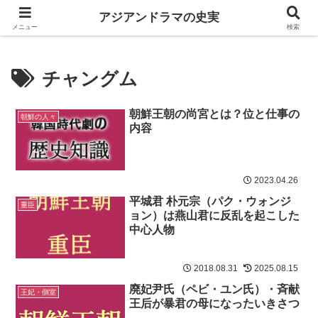
中国韓国歴史ドラマは史実を知るともっと楽しい
アジアンドラマの史実
メニュー
検索
チャングム
朝鮮王朝の尚宮とは？位と仕事の
朝鮮の人々
内容
2023.04.26
平城君 朴元宗（パク・ウォンジ
重臣
ョン）は燕山君に反乱を起こした
中心人物
2018.08.31
2025.08.15
廃妃尹氏（ペビ・ユン氏）・斉献
王妃・側室
王后が暴君の母になったいきさつ