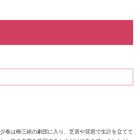
少春は柳三絕の劇団に入り、芝居や琵琶で生計を立てて