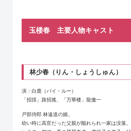
玉楼春 主要人物キャスト
林少春（りん・しょうしゅん）
演：白鹿（バイ・ルー）
「招揺」路招搖、「万華楼」龍傲一
戸部侍郎 林遠道の娘。
幼い時に高官だった父親が陥れられ一家は没落。