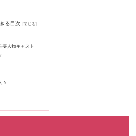
きる目次
主要人物キャスト
々
人々