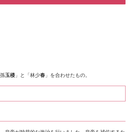
孫
玉楼
」と「林少
春
」を合わせたもの。