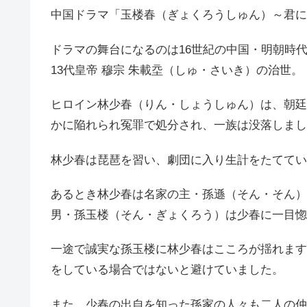
中国ドラマ「玉楼春（ぎょくろうしゅん）～君に
ドラマの舞台になるのは16世紀の中国・明朝時
13代皇帝 穆宗 朱載坖（しゅ・さいき）の治世。
ヒロイン林少春（りん・しょうしゅん）は、朝廷
かに陥れられ冤罪で処分され、一族は没落しまし
林少春は琵琶を習い、劇団に入り生計をたててい
あるとき林少春は名家の主・孫遜（そん・そん）
男・孫玉楼（そん・ぎょくろう）は少春に一目惚
一途で誠実な孫玉楼に林少春はこころが揺れます
をしている場合ではないと避けていました。
また、少春の出自を知った孫家の人々も二人の仲