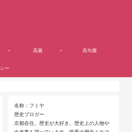
高麗
高句麗
シー
名称：フミヤ
歴史ブロガー
京都在住。歴史が大好き。歴史上の人物や