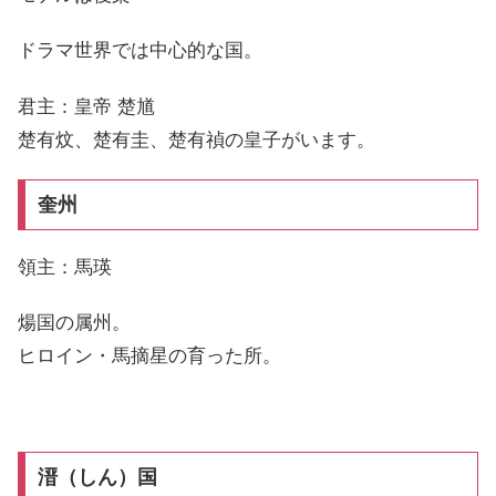
ドラマ世界では中心的な国。
君主：皇帝 楚馗
楚有炆、楚有圭、楚有禎の皇子がいます。
奎州
領主：馬瑛
煬国の属州。
ヒロイン・馬摘星の育った所。
溍（しん）国