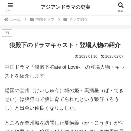
中国韓国歴史ドラマは史実を知るともっと楽しい
アジアンドラマの史実
メニュー
検索
ホーム
中国ドラマ
ドラマ紹介
PR
狼殿下のドラマキャスト・登場人物の紹介
2023.01.10
2025.02.07
中国ドラマ「狼殿下-Fate of Love-」の登場人物・キャ
ストを紹介します。
煬国の奎州（けいしゅう）城の姫・馬摘星（ば・てき
せい）は狼狩山で狼に育てられたという狼仔（ろう
し）と出会い仲良くなりました。
ところが奎州城を訪問した夏侯義（か・こうぎ）が何