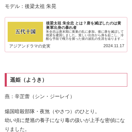
モデル：後梁太祖 朱晃
後梁太祖 朱全忠 とは？唐を滅ぼしたのは黄
巣軍出身の暴れ者
朱全忠は唐末期に黄巣の乱に参加。後に唐を滅ぼして
後梁を建国しました。貧しい出自から身を起こし、冷
酷な手段で権力を握った彼の波乱の生涯を辿ります。
黄巣の乱、李克用との対立、唐滅亡、後梁建国まで。
2024.11.17
アジアンドラマの史実
激動の時代を駆け抜けた朱全忠（朱温）の生涯を紹介
します。
遥姫（ようき）
燕：辛芷蕾（シン・ジーレイ）
煬国暗殺部隊・夜煞（やさつ）のひとり。
幼い頃に楚馗の養子になり毒の扱いが上手な密偵にな
りました。