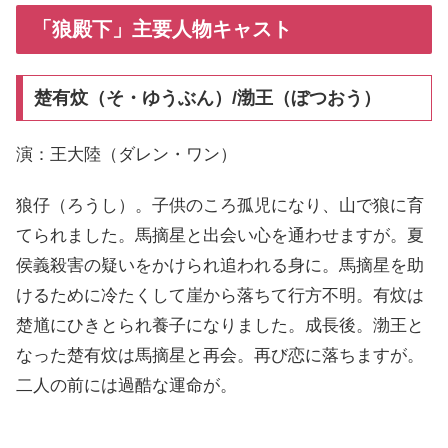
「狼殿下」主要人物キャスト
楚有炆（そ・ゆうぶん）/渤王（ぼつおう）
演：王大陸（ダレン・ワン）
狼仔（ろうし）。子供のころ孤児になり、山で狼に育
てられました。馬摘星と出会い心を通わせますが。夏
侯義殺害の疑いをかけられ追われる身に。馬摘星を助
けるために冷たくして崖から落ちて行方不明。有炆は
楚馗にひきとられ養子になりました。成長後。渤王と
なった楚有炆は馬摘星と再会。再び恋に落ちますが。
二人の前には過酷な運命が。