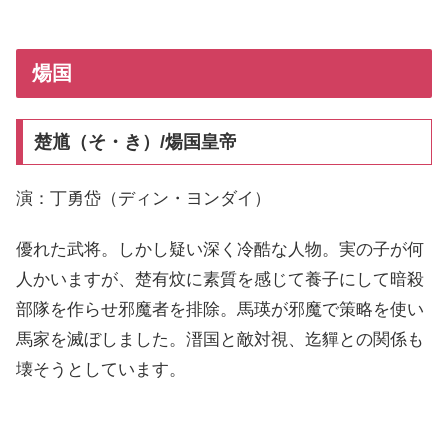
煬国
楚馗（そ・き）/煬国皇帝
演：丁勇岱（ディン・ヨンダイ）
優れた武将。しかし疑い深く冷酷な人物。実の子が何
人かいますが、楚有炆に素質を感じて養子にして暗殺
部隊を作らせ邪魔者を排除。馬瑛が邪魔で策略を使い
馬家を滅ぼしました。溍国と敵対視、迄貚との関係も
壊そうとしています。