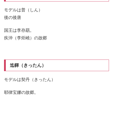
モデルは普（しん）
後の後唐
国王は李存勗。
疾沖（李炬嶢）の故郷
迄貚（きったん）
モデルは契丹（きったん）
耶律宝娜の故郷。