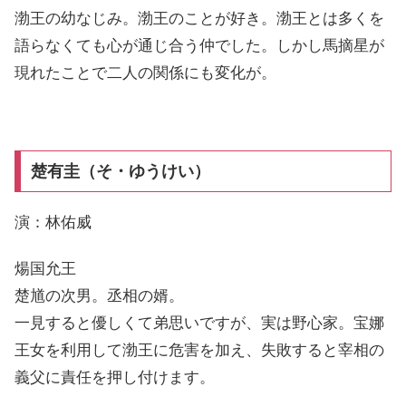
渤王の幼なじみ。渤王のことが好き。渤王とは多くを
語らなくても心が通じ合う仲でした。しかし馬摘星が
現れたことで二人の関係にも変化が。
楚有圭（そ・ゆうけい）
演：林佑威
煬国允王
楚馗の次男。丞相の婿。
一見すると優しくて弟思いですが、実は野心家。宝娜
王女を利用して渤王に危害を加え、失敗すると宰相の
義父に責任を押し付けます。