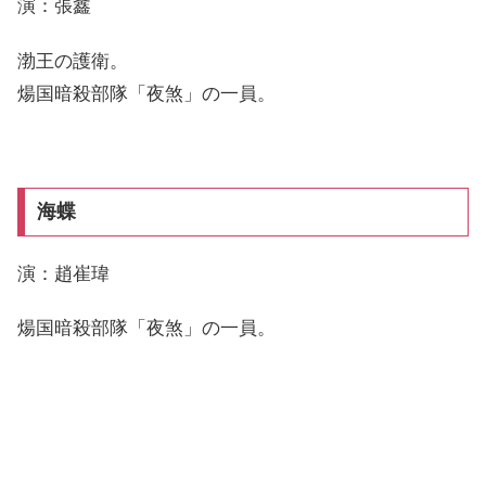
演：張鑫
渤王の護衛。
煬国暗殺部隊「夜煞」の一員。
海蝶
演：趙崔瑋
煬国暗殺部隊「夜煞」の一員。