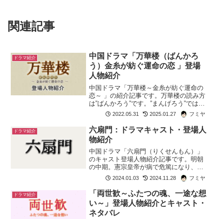
関連記事
中国ドラマ「万華楼（ばんかろ
ドラマ紹介
う）金糸が紡ぐ運命の恋 」登場
人物紹介
中国ドラマ「万華楼～金糸が紡ぐ運命の
恋～ 」の紹介記事です。万華楼の読み方
は”ばんかろう”です。”まんげろう”ではあ
りません。８世紀末の唐。代宗皇帝の治
2022.05.31
2025.01.27
フミヤ
世。唐が安史の乱の混乱からようやく立
ち直っていたころ。シルクロードの中継
六扇門：ドラマキャスト・登場人
ドラマ紹介
地点にある銀城と...
物紹介
中国ドラマ「六扇門（りくせんもん）」
のキャスト登場人物紹介記事です。明朝
の中期。憲宗皇帝が病で危篤になり、後
継者を誰にするかで皇子 朱祐樘の派閥と
2024.01.03
2024.11.28
フミヤ
斉王の派閥が対立していました。そんな
中、街では殺人事件が発生。捜査機関の
「両世歓～ふたつの魂、一途な想
ドラマ紹介
六扇門に事件解決の命令...
い～」登場人物紹介とキャスト・
ネタバレ