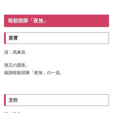
暗殺部隊「夜煞」
莫霄
演：馬東辰
渤王の護衛。
煬国暗殺部隊「夜煞」の一員。
文衍