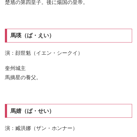
楚馗の第四皇子。後に煬国の皇帝。
馬瑛（ば・えい）
演：顔世魁（イエン・シークイ）
奎州城主
馬摘星の養父。
馬婧（ば・せい）
演：臧洪娜（ザン・ホンナー）