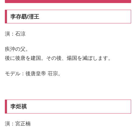
李存勗/溍王
演：石涼
疾沖の父。
後に後唐を建国。その後、煬国を滅ぼします。
モデル：後唐皇帝 荘宗。
李炬祺
演：宮正楠