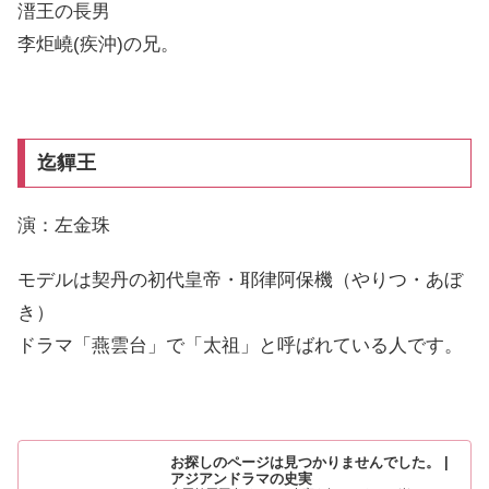
溍王の長男
李炬嶢(疾沖)の兄。
迄貚王
演：左金珠
モデルは契丹の初代皇帝・耶律阿保機（やりつ・あぼ
き）
ドラマ「燕雲台」で「太祖」と呼ばれている人です。
お探しのページは見つかりませんでした。 |
アジアンドラマの史実