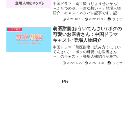
中国ドラマ「両世歓（りょうせいかん）
～ふたつの魂、一途な想い～」登場人物
紹介・キャストネタバレ記事です。記憶
を失い２つの人生「世」を生きるヒロイ
2021.10.15
2022.12.30
フミヤ
ン風眠晩に「王女未央-BIOU-」で拓跋迪
を演じた、チェン・ユーチーヒロインを
萌医甜妻(ほういてんさい) ボクの
ドラマ紹介
見守り続ける男・景...
可愛いお医者さん：中国ドラマ
キャスト･登場人物紹介
中国ドラマ「萌医甜妻（読み方：ほうい
てんさい）～ボクの可愛いお医者さん
～」のキャスト・登場人物紹介記事で
す。男装の女子が貴族の家に潜入してま
2022.06.22
2025.01.31
フミヤ
きおこすラブコメ時代劇。両親の死の真
相を探るため、男装して医者になりすま
したヒロイン・田七が。節度使...
PR