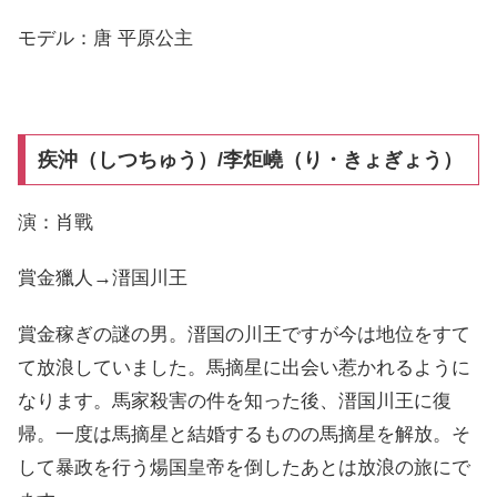
モデル：唐 平原公主
疾沖（しつちゅう）/李炬嶢（り・きょぎょう）
演：肖戰
賞金獵人→溍国川王
賞金稼ぎの謎の男。溍国の川王ですが今は地位をすて
て放浪していました。馬摘星に出会い惹かれるように
なります。馬家殺害の件を知った後、溍国川王に復
帰。一度は馬摘星と結婚するものの馬摘星を解放。そ
して暴政を行う煬国皇帝を倒したあとは放浪の旅にで