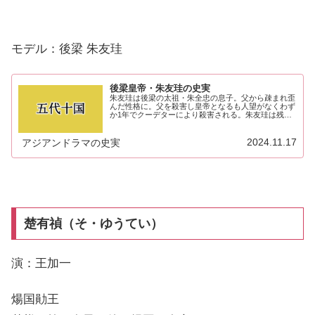
モデル：後梁 朱友珪
後梁皇帝・朱友珪の史実
朱友珪は後梁の太祖・朱全忠の息子。父から疎まれ歪
んだ性格に。父を殺害し皇帝となるも人望がなくわず
か1年でクーデターにより殺害される。朱友珪は残虐
で短命な皇帝として歴史に名を残しています。
2024.11.17
アジアンドラマの史実
楚有禎（そ・ゆうてい）
演：王加一
煬国勛王