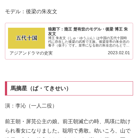
モデル：後梁の朱友文
狼殿下：渤王 楚有炆のモデル・後梁 博王 朱
友文
博王 朱友文（しゅ・ゆうぶん）は中国の五代十国時
代に存在した後梁の武将で王族。後梁皇帝の朱全忠の
養子（仮子）です。皇帝になる前の朱全忠のもとで働
き有能さを認められて養子（仮子）になりました。朱
2023.02.01
アジアンドラマの史実
友文を高く評価していた朱全忠から跡継ぎに選ばれ
ま...
馬摘星（ば・てきせい）
演：李沁（一人二役）
前王朝・屏芫公主の娘。前王朝滅亡の時、馬瑛に助け
られ養女になりました。聡明で勇敢。幼いころ、山で