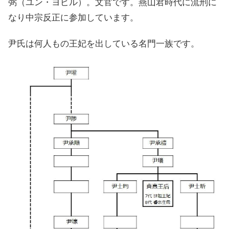
弼（ユン・ヨピル）。文官です。燕山君時代に流刑に
なり中宗反正に参加しています。
尹氏は何人もの王妃を出している名門一族です。