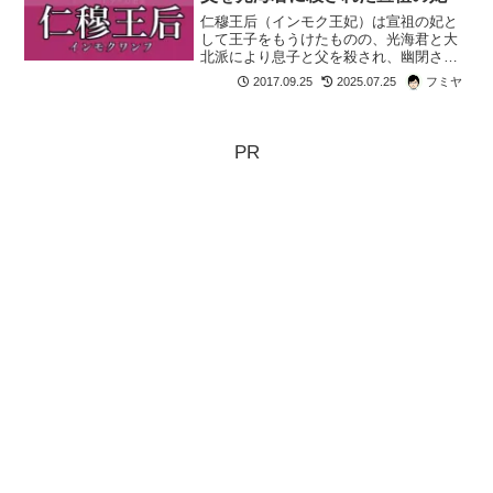
仁穆王后（インモク王妃）は宣祖の妃と
して王子をもうけたものの、光海君と大
北派により息子と父を殺され、幽閉され
た悲運の女性です。史実をもとに波乱の
2017.09.25
2025.07.25
フミヤ
生涯を紹介します。
PR