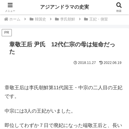
中国韓国歴史ドラマは史実を知るともっと楽しい
アジアンドラマの史実
メニュー
検索
ホーム
韓国史
李氏朝鮮
王妃・側室
PR
章敬王后 尹氏 12代仁宗の母は短命だっ
た
2018.11.27
2022.06.19
章敬王后は李氏朝鮮第11代国王・中宗の二人目の王妃
です。
中宗には3人の王妃がいました。
即位してわずか７日で廃妃になった端敬王后と、長い