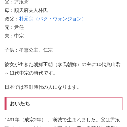
父：尹汝弼
母：順天府夫人朴氏
叔父：
朴元宗（パク・ウォンジョン）
兄：尹任
夫：中宗
子供：孝恵公主、仁宗
彼女が生きた朝鮮王朝（李氏朝鮮）の主に10代燕山君
～11代中宗の時代です。
日本では室町時代の人になります。
おいたち
1491年（成宗2年） 。漢城で生まれました。父は尹汝