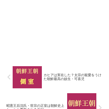
カヒアは実在した？太宗の寵愛をうけ
た朝鮮最高の妓生・可喜児
昭憲王后沈氏・世宗の正室は朝鮮史上