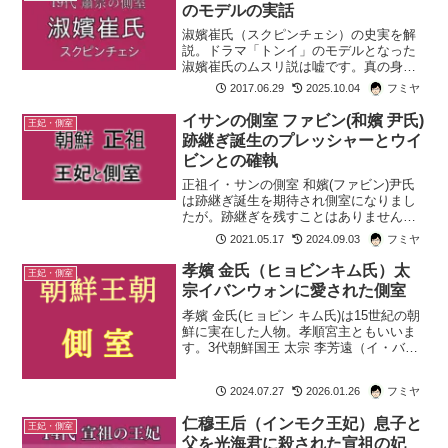
のモデルの実話
淑嬪崔氏（スクピンチェシ）の史実を解
説。ドラマ「トンイ」のモデルとなった
淑嬪崔氏のムスリ説は嘘です。真の身分
や、粛宗との出会い、息子・英祖との関
2017.06.29
2025.10.04
フミヤ
係、禧嬪張氏との対立の真相まで詳しく
紹介します。
イサンの側室 ファビン(和嬪 尹氏)
王妃・側室
跡継ぎ誕生のプレッシャーとウイ
ビンとの確執
正祖イ・サンの側室 和嬪(ファビン)尹氏
は跡継ぎ誕生を期待され側室になりまし
たが。跡継ぎを残すことはありませんで
した。彼女が抱えるプレッシャーや宜嬪
2021.05.17
2024.09.03
フミヤ
成氏との葛藤。ドラマ「イ・サン」「赤
い袖先」に描かれたファビンも紹介しま
孝嬪 金氏（ヒョビンキム氏）太
王妃・側室
す。
宗イバンウォンに愛された側室
孝嬪 金氏(ヒョビン キム氏)は15世紀の朝
鮮に実在した人物。孝順宮主ともいいま
す。3代朝鮮国王 太宗 李芳遠（イ・バン
ウォン）の側室です。ドラマ「太宗 イバ
ンウォン 龍の国」にもバンウォンの寵愛
2024.07.27
2026.01.26
フミヤ
を受ける側室ミン氏として登場します。
孝嬪/孝...
仁穆王后（インモク王妃）息子と
王妃・側室
父を光海君に殺された宣祖の妃