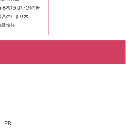
蘇る梅妃(ばいひ)の舞
後宮の止まり木
偽装懐妊
PR