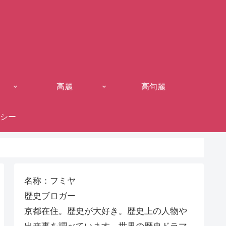
高麗
高句麗
シー
名称：フミヤ
歴史ブロガー
京都在住。歴史が大好き。歴史上の人物や