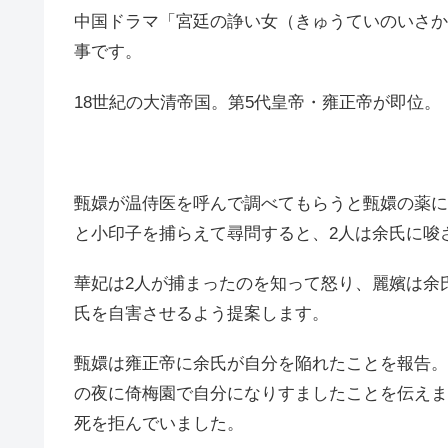
中国ドラマ「宮廷の諍い女（きゅうていのいさか
事です。
18世紀の大清帝国。第5代皇帝・雍正帝が即位。
甄嬛が温侍医を呼んで調べてもらうと甄嬛の薬に
と小印子を捕らえて尋問すると、2人は余氏に唆
華妃は2人が捕まったのを知って怒り、麗嬪は余
氏を自害させるよう提案します。
甄嬛は雍正帝に余氏が自分を陥れたことを報告。
の夜に倚梅園で自分になりすましたことを伝えま
死を拒んでいました。