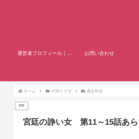
運営者プロフィール｜歴史ブロガー「フミヤ」
お問い合わせ
ホーム
中国ドラマ
過去作品
PR
宮廷の諍い女 第11～15話あ