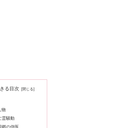
きる目次
人物
亡霊騒動
同郷の侍医