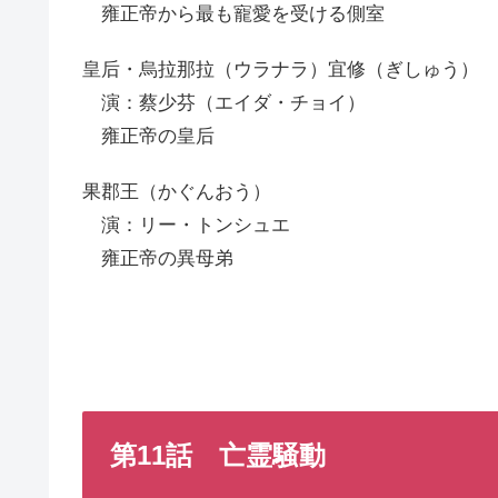
雍正帝から最も寵愛を受ける側室
皇后・烏拉那拉（ウラナラ）宜修（ぎしゅう）
演：蔡少芬（エイダ・チョイ）
雍正帝の皇后
果郡王（かぐんおう）
演：リー・トンシュエ
雍正帝の異母弟
第11話 亡霊騒動