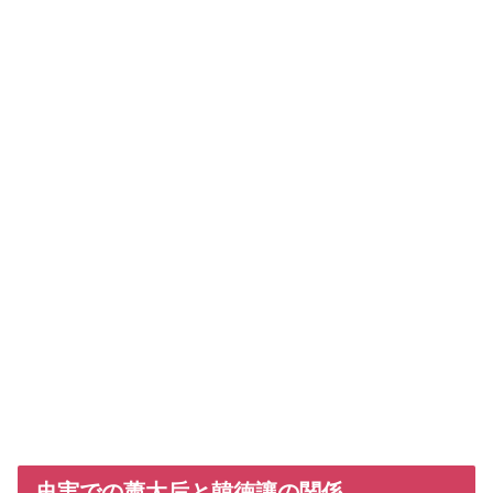
史実での蕭太后と韓徳讓の関係