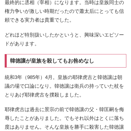
最終的に丞相（宰相）になります。当時は皇族同士の
権力争いが激しい時期だったので蕭太后にとっても信
頼できる実力者は貴重でした。
どれほど特別扱いしたかというと、興味深いエピソー
ドがあります。
韓徳讓が皇族を殺してもお咎めなし
統和3年（985年）4月。皇族の耶律虎古と韓徳讓は朝
議の場で口論になり。韓徳讓は衛兵の持っていた杖を
とりあげ耶律虎古を撲殺しました。
耶律虎古は過去に景宗の前で韓徳讓の父・韓匡嗣を侮
辱したことがありました。でもそれ以外はとくに落ち
度はありません。そんな皇族を勝手に殺害した韓徳讓