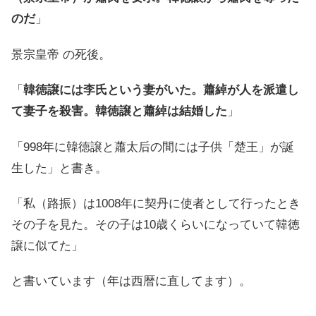
のだ
」
景宗皇帝 の死後。
「
韓徳譲には李氏という妻がいた。蕭綽が人を派遣し
て妻子を殺害。韓徳譲と蕭綽は結婚した
」
「998年に韓徳譲と蕭太后の間には子供「楚王」が誕
生した」と書き。
「私（路振）は1008年に契丹に使者として行ったとき
その子を見た。その子は10歳くらいになっていて韓徳
譲に似てた」
と書いています（年は西暦に直してます）。