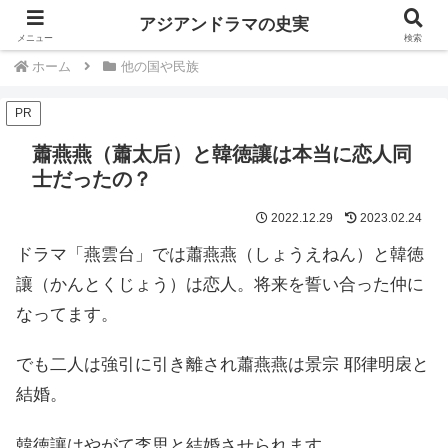
中国韓国歴史ドラマは史実を知るともっと楽しい
アジアンドラマの史実
メニュー
検索
ホーム
他の国や民族
PR
蕭燕燕（蕭太后）と韓徳讓は本当に恋人同
士だったの？
2022.12.29
2023.02.24
ドラマ「燕雲台」では蕭燕燕（しょうえねん）と韓徳
讓（かんとくじょう）は恋人。将来を誓い合った仲に
なってます。
でも二人は強引に引き離され蕭燕燕は景宗 耶律明扆と
結婚。
韓徳讓はやがて李思と結婚させられます。