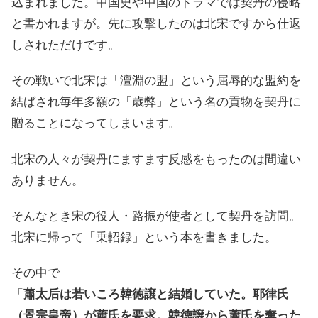
込まれました。中国史や中国のドラマでは契丹の侵略
と書かれますが。先に攻撃したのは北宋ですから仕返
しされただけです。
その戦いで北宋は「澶淵の盟」という屈辱的な盟約を
結ばされ毎年多額の「歳弊」という名の貢物を契丹に
贈ることになってしまいます。
北宋の人々が契丹にますます反感をもったのは間違い
ありません。
そんなとき宋の役人・路振が使者として契丹を訪問。
北宋に帰って「乗軺録」という本を書きました。
その中で
「
蕭太后は若いころ韓徳譲と結婚していた。耶律氏
（景宗皇帝）が蕭氏を要求。韓徳譲から蕭氏を奪った