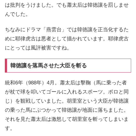
は批判をうけました。でも蕭太后は韓徳讓を罰しませ
んでした。
ちなみにドラマ「燕雲台」では韓徳讓を正当化するた
めに耶律虎古は悪者として描かれています。耶律虎古
にとっては風評被害ですね。
韓徳讓を落馬させた大臣を斬る
統和6年（988年）4月。蕭太后は擊鞠（馬に乗った者
が杖で球を叩いてゴールに入れるスポーツ。ポロと同
じ）を観戦していました。胡里室という大臣が韓徳讓
の乗った馬にぶつかって韓徳讓が地面に落ちました。
それを見た蕭太后は激怒して胡里室を斬ってしまいま
す。