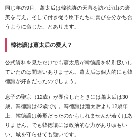
同じ年の9月。蕭太后は韓徳讓の天幕を訪れ沢山の褒
美を与え。そして付き従う臣下たちに喜びを分かち合
うように命じた。とあります。
韓徳讓は蕭太后の愛人？
公式資料を見ただけでも蕭太后が韓徳讓を特別扱いし
ていたのは間違いありません。蕭太后は個人的にも韓
徳讓が好きだったのでしょう。
息子の聖宗（12歳）が即位したときには蕭太后は30
歳。韓徳讓は42歳です。韓徳讓は蕭太后より12歳年
上。韓徳讓は美形だったのかもしれませんが若くはあ
りません。でも韓徳讓には政治的な力があり頭もい
い、城を守らせても強いです。