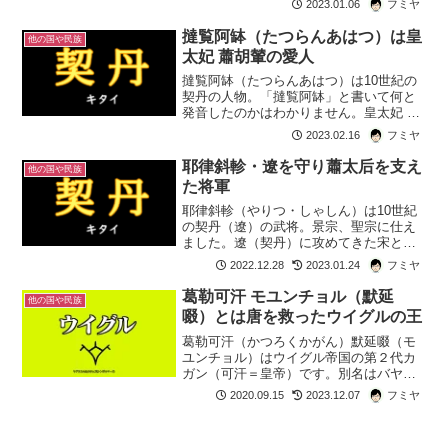
の枠にとらわれず、広大なモンゴル平
2023.01.06
フミヤ
原、満洲地方、中原を支配したユーラシ
アの帝国でした。後の...
撻覧阿缽（たつらんあはつ）は皇
他の国や民族
太妃 蕭胡輦の愛人
撻覧阿缽（たつらんあはつ）は10世紀の
契丹の人物。「撻覧阿缽」と書いて何と
発音したのかはわかりません。皇太妃 蕭
胡輦（しょう・これん）の恋人です。蕭
2023.02.16
フミヤ
胡輦は5代皇帝 景宗 耶律明扆（やりつ・
めいい）の叔母でもあり義理の姉になる
耶律斜軫・遼を守り蕭太后を支え
他の国や民族
人物。 蕭胡輦は...
た将軍
耶律斜軫（やりつ・しゃしん）は10世紀
の契丹（遼）の武将。景宗、聖宗に仕え
ました。遼（契丹）に攻めてきた宋との
戦いでは何度も宋を撃退しています。聖
2022.12.28
2023.01.24
フミヤ
宗が皇帝になったときは12歳と幼く。蕭
太后が摂政になりました。このとき韓徳
葛勒可汗 モユンチョル（默延
他の国や民族
讓とともに蕭太后を支...
啜）とは唐を救ったウイグルの王
葛勒可汗（かつろくかがん）默延啜（モ
ユンチョル）はウイグル帝国の第２代カ
ガン（可汗＝皇帝）です。別名はバヤン
チョル。即位後、葛勒可汗（かつろくか
2020.09.15
2023.12.07
フミヤ
がん、ゲレイカガン）と名乗りました。
唐から贈られた称号から、英武可汗（え
いぶかがん）とも呼ばれま...