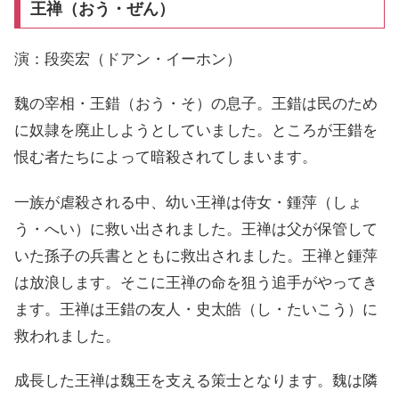
王禅（おう・ぜん）
演：段奕宏（ドアン・イーホン）
魏の宰相・王錯（おう・そ）の息子。王錯は民のため
に奴隷を廃止しようとしていました。ところが王錯を
恨む者たちによって暗殺されてしまいます。
一族が虐殺される中、幼い王禅は侍女・鍾萍（しょ
う・へい）に救い出されました。王禅は父が保管して
いた孫子の兵書とともに救出されました。王禅と鍾萍
は放浪します。そこに王禅の命を狙う追手がやってき
ます。王禅は王錯の友人・史太皓（し・たいこう）に
救われました。
成長した王禅は魏王を支える策士となります。魏は隣