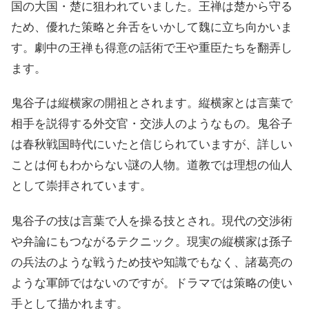
国の大国・楚に狙われていました。王禅は楚から守る
ため、優れた策略と弁舌をいかして魏に立ち向かいま
す。劇中の王禅も得意の話術で王や重臣たちを翻弄し
ます。
鬼谷子は縦横家の開祖とされます。縦横家とは言葉で
相手を説得する外交官・交渉人のようなもの。鬼谷子
は春秋戦国時代にいたと信じられていますが、詳しい
ことは何もわからない謎の人物。道教では理想の仙人
として崇拝されています。
鬼谷子の技は言葉で人を操る技とされ。現代の交渉術
や弁論にもつながるテクニック。現実の縦横家は孫子
の兵法のような戦うため技や知識でもなく、諸葛亮の
ような軍師ではないのですが。ドラマでは策略の使い
手として描かれます。