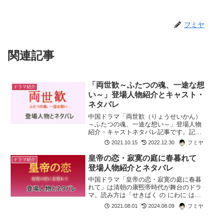
フミヤ
関連記事
「両世歓～ふたつの魂、一途な想
ドラマ紹介
い～」登場人物紹介とキャスト・
ネタバレ
中国ドラマ「両世歓（りょうせいかん）
～ふたつの魂、一途な想い～」登場人物
紹介・キャストネタバレ記事です。記憶
を失い２つの人生「世」を生きるヒロイ
2021.10.15
2022.12.30
フミヤ
ン風眠晩に「王女未央-BIOU-」で拓跋迪
を演じた、チェン・ユーチーヒロインを
皇帝の恋・寂寞の庭に春暮れて
ドラマ紹介
見守り続ける男・景...
登場人物紹介とネタバレ
中国ドラマ「皇帝の恋・寂寞の庭に春暮
れて」は清朝の康煕帝時代が舞台のドラ
マ。読み方は「せきばく の にわに はる
くれて」原題は「寂寞空庭春欲晚」日本
2021.08.01
2024.08.09
フミヤ
語版のサブタイトルとほぼ同じ内容。寂