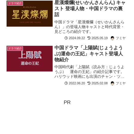
寞（せきばく）とは「ひっそりとして寂
星漢燦爛(せいかんさんらん) キャ
ドラマ紹介
しい様子」「心が満た...
スト 登場人物・中国ドラマの裏
話
中国ドラマ「星漢燦爛（せいかんさんら
ん）」の登場人物キャストと時代背景・
見どころの紹介です。
2024.09.22
2025.05.19
フミヤ
中国ドラマ「上陽賦(じょうよう
ドラマ紹介
ぶ)運命の王妃」キャスト登場人
物紹介
中国時代劇「上陽賦（読み方：じょうよ
うぶ） 運命の王妃」の紹介記事です。
ハリウッド映画にも出演のチャン・ツィ
イーが初めて中国で主演した連続テレビ
2022.06.20
2025.02.08
フミヤ
ドラマということで注目を集めました。
総製作費170億円をかけた壮大な宮殿・豪
華な衣装もみどころの...
PR