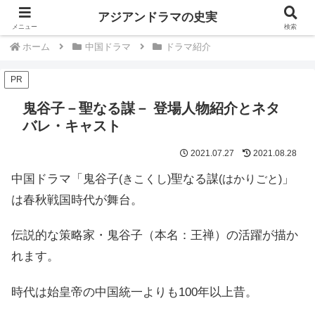
中国韓国歴史ドラマは史実を知るともっと楽しい
アジアンドラマの史実
メニュー
検索
ホーム
中国ドラマ
ドラマ紹介
PR
鬼谷子－聖なる謀－ 登場人物紹介とネタ
バレ・キャスト
2021.07.27
2021.08.28
中国ドラマ「鬼谷子
聖なる謀
」
(きこくし)
(はかりごと)
は春秋戦国時代が舞台。
伝説的な策略家・鬼谷子（本名：王禅）の活躍が描か
れます。
時代は始皇帝の中国統一よりも100年以上昔。