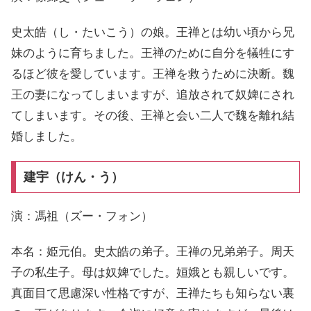
史太皓（し・たいこう）の娘。王禅とは幼い頃から兄
妹のように育ちました。王禅のために自分を犠牲にす
るほど彼を愛しています。王禅を救うために決断。魏
王の妻になってしまいますが、追放されて奴婢にされ
てしまいます。その後、王禅と会い二人で魏を離れ結
婚しました。
建宇（けん・う）
演：馮祖（ズー・フォン）
本名：姫元伯。史太皓の弟子。王禅の兄弟弟子。周天
子の私生子。母は奴婢でした。姮娥とも親しいです。
真面目て思慮深い性格ですが、王禅たちも知らない裏