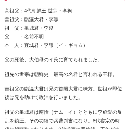
高祖父：4代朝鮮王 世宗・李祹
曽祖父：臨灜大君・李璆
祖 父：亀城君・李浚
父 ：名前不明
本 人：宜城君・李謙（イ・ギョム）
父の死後、大伯母のイ氏に育てられました。
祖先の世宗は朝鮮史上最高の名君と言われる王様。
曽祖父の臨灜大君は兄の首陽大君に味方。世祖が即位
後は兄を助けて政治を行いました。
祖父の亀城君は南怡（ナム・イ）とともに李施愛の反
乱を鎮圧。その功績で兵曹判書になり。8代睿宗の時