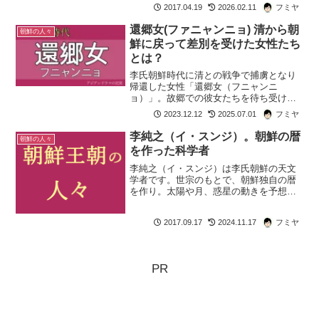
2017.04.19
2026.02.11
フミヤ
チョン・ウチの方が有名です。オクニョ
の世界では外の世界でも顔...
還郷女(ファニャンニョ) 清から朝
朝鮮の人々
鮮に戻って差別を受けた女性たち
とは？
李氏朝鮮時代に清との戦争で捕虜となり
帰還した女性「還郷女（フニャンニ
ョ）」。故郷での彼女たちを待ち受けて
いたのは、過酷な差別と離縁でした。そ
2023.12.12
2025.07.01
フミヤ
の悲劇の背景と「ファニャンニョン」と
いう言葉の語源に迫ります。
李純之（イ・スンジ）。朝鮮の暦
朝鮮の人々
を作った科学者
李純之（イ・スンジ）は李氏朝鮮の天文
学者です。世宗のもとで、朝鮮独自の暦
を作り。太陽や月、惑星の動きを予想し
ました。ドラマではイ・スンジの業績ま
でチャン・ヨンシルの手柄のように描か
2017.09.17
2024.11.17
フミヤ
れている部分もありますが。実際には朝
鮮の暦を作るのに重要な働...
PR