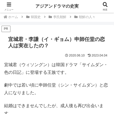
中国韓国歴史ドラマは史実を知るともっと楽しい
アジアンドラマの史実
メニュー
検索
ホーム
韓国史
李氏朝鮮
朝鮮の人々
PR
宜城君・李謙（イ・ギョム）申師任堂の恋
人は実在したの？
2020.06.10
2023.04.04
宜城君（ウィソングン）は韓国ドラマ「サイムダン・
色の日記」に登場する王族です。
劇中では若い頃に申師任堂（シン・サイムダン）と恋
人になりました。
結婚はできませんでしたが、成人後も再び出会いま
す。