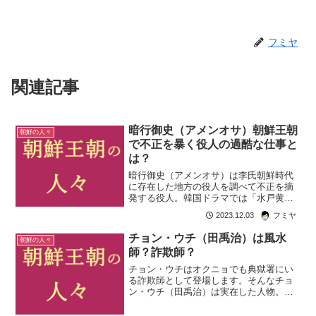
フミヤ
関連記事
暗行御史（アメンオサ）朝鮮王朝
朝鮮の人々
で不正を暴く役人の過酷な仕事と
は？
暗行御史（アメンオサ）は李氏朝鮮時代
に存在した地方の役人を調べて不正を摘
発する役人。韓国ドラマでは「水戸黄
門」のように不正を暴いて処罰する正義
2023.12.03
フミヤ
の味方として描かれます。でも現実はか
なり過酷な仕事だったようです。ドラマ
チョン・ウチ（田禹治）は風水
朝鮮の人々
で描かれる美化された暗行御...
師？詐欺師？
チョン・ウチはオクニョでも典獄署にい
る詐欺師として登場します。そんなチョ
ン・ウチ（田禹治）は実在した人物。朝
鮮王朝時代の風水師です。でもそれ以上
に田禹治伝に登場するヒーローとしての